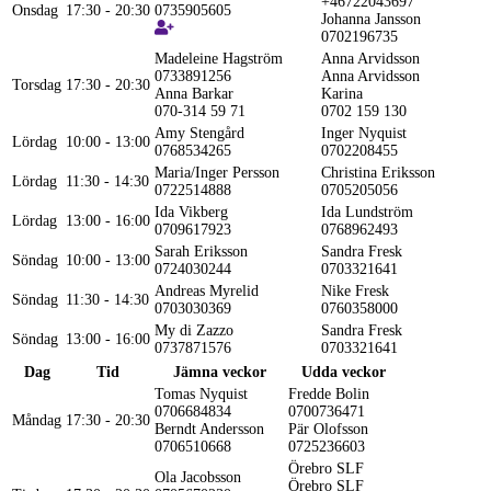
+46722043697
Onsdag
17:30 - 20:30
0735905605
Johanna Jansson
0702196735
Madeleine Hagström
Anna Arvidsson
0733891256
Anna Arvidsson
Torsdag
17:30 - 20:30
Anna Barkar
Karina
070-314 59 71
0702 159 130
Amy Stengård
Inger Nyquist
Lördag
10:00 - 13:00
0768534265
0702208455
Maria/Inger Persson
Christina Eriksson
Lördag
11:30 - 14:30
0722514888
0705205056
Ida Vikberg
Ida Lundström
Lördag
13:00 - 16:00
0709617923
0768962493
Sarah Eriksson
Sandra Fresk
Söndag
10:00 - 13:00
0724030244
0703321641
Andreas Myrelid
Nike Fresk
Söndag
11:30 - 14:30
0703030369
0760358000
My di Zazzo
Sandra Fresk
Söndag
13:00 - 16:00
0737871576
0703321641
Dag
Tid
Jämna veckor
Udda veckor
Tomas Nyquist
Fredde Bolin
0706684834
0700736471
Måndag
17:30 - 20:30
Berndt Andersson
Pär Olofsson
0706510668
0725236603
Örebro SLF
Ola Jacobsson
Örebro SLF