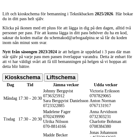
Lift och kioskschema för bemanning i Teknikbacken
2025/2026
. Här bokar
du in ditt pass helt själv.
Klicka på ikonen med ett pluss för att lägga in dig på den dagen, alltid två
personer per pass. För att kunna lägga in ditt pass behöver du ha en kod,
saknar du koden mailar du
schemakod@arbogaalpina.se
så får du koden
inom nån minut som svar.
Nytt från säsongen 2023/2024
är att helgen är uppdelad i 3 pass där man
står själv på varje pass men passen överlappar varandra. Detta är enbart för
att vi har väldigt svårt att få till bemanningen på helgen så vi hoppas att
detta blir bättre.
Kioskschema
Liftschema
Dag
Tid
Jämna veckor
Udda veckor
Johnny Bergqvist
Victoria Eriksson
0736325912
0707829065
Måndag
17:30 - 20:30
Sara Bergqvist Danielsson
Anton Norman
0723322885
0767131917
Madelene Fager
Anna Arvidsson
0702439990
0732303231
Tisdag
17:30 - 20:30
Ulrika Nilsson
Charlotte Bohman
070-8814166
0708384380
Jonas Johansson
Madde Becker