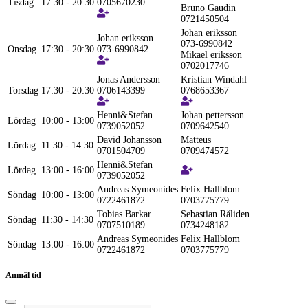
Tisdag
17:30 - 20:30
0705670230
Bruno Gaudin
0721450504
Johan eriksson
Johan eriksson
073-6990842
Onsdag
17:30 - 20:30
073-6990842
Mikael eriksson
0702017746
Jonas Andersson
Kristian Windahl
Torsdag
17:30 - 20:30
0706143399
0768653367
Henni&Stefan
Johan pettersson
Lördag
10:00 - 13:00
0739052052
0709642540
David Johansson
Matteus
Lördag
11:30 - 14:30
0701504709
0709474572
Henni&Stefan
Lördag
13:00 - 16:00
0739052052
Andreas Symeonides
Felix Hallblom
Söndag
10:00 - 13:00
0722461872
0703775779
Tobias Barkar
Sebastian Råliden
Söndag
11:30 - 14:30
0707510189
0734248182
Andreas Symeonides
Felix Hallblom
Söndag
13:00 - 16:00
0722461872
0703775779
Anmäl tid